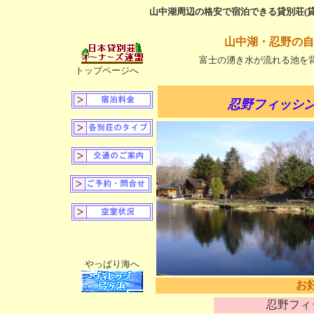
山中湖周辺の格安で宿泊できる貸別荘(
山中湖・忍野の自
富士の湧き水が流れる池を
トップページへ
忍野フィッシ
やっぱり海へ
お
忍野フィ