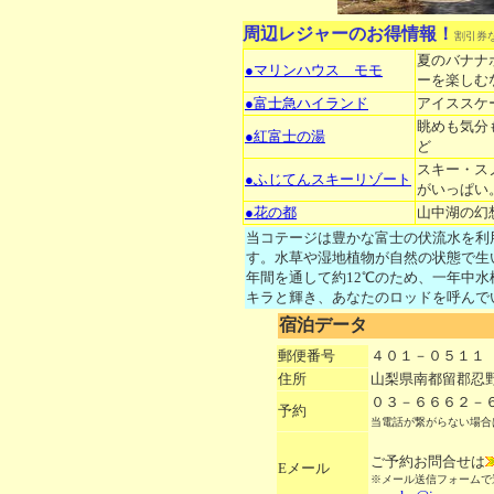
周辺レジャーのお得情報！
割引券
夏のバナナ
●マリンハウス モモ
ーを楽しむ
●富士急ハイランド
アイススケ
眺めも気分
●紅富士の湯
ど
スキー・ス
●ふじてんスキーリゾート
がいっぱい
●花の都
山中湖の幻
当コテージは豊かな富士の伏流水を利
す。水草や湿地植物が自然の状態で生
年間を通して約12℃のため、一年中
キラと輝き、あなたのロッドを呼んで
宿泊データ
郵便番号
４０１－０５１１
住所
山梨県南都留郡忍
０３－６６６２－
予約
当電話が繋がらない場合
ご予約お問合せは
Eメール
※メール送信フォームで