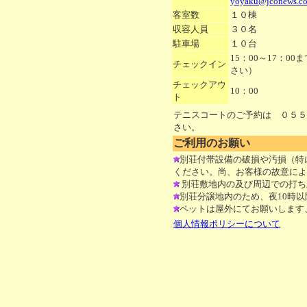
yoyaku@jconews.c
客室数
１０棟
収容人員
３０名
駐車場
１０台
15：00～17：
チェックイン
さい）
チェックアウ
10：00
ト
テニスコートのご予約は ０５５
さい。
ご利用のお願い
別荘付帯設備の破損や汚損（特
ください。尚、お客様の故意によ
別荘敷地内の及び周辺での打ち
別荘分譲地内のため、夜10時
ペットは屋外にてお願いします
個人情報ポリシーについて