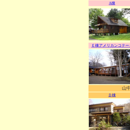
A棟
Ｅ棟アメリカンコテー
山
Ｄ棟